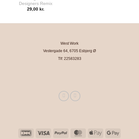
Designers Remix
29,00
kr.
West Work
Vestergade 64, 6705 Esbjerg Ø
Tlf: 22583283
DanKort
Visa
PayPal
MasterCard
Apple
Google