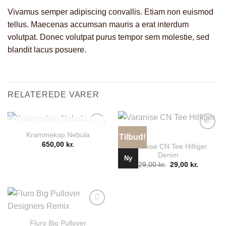
Vivamus semper adipiscing convallis. Etiam non euismod
tellus. Maecenas accumsan mauris a erat interdum
volutpat. Donec volutpat purus tempor sem molestie, sed
blandit lacus posuere.
RELATEREDE VARER
IKKE PÅ LAGER
Krammekop Nebula
Tilbud!
Add to
Add to
wishlist
wishlist
650,00
kr.
Varanise CN Tee Hilfiger
Denim
Ny
Den
Den
29,00
kr.
29,00
kr.
oprindelige
aktuelle
pris
pris
var:
er:
29,00 kr..
29,00 kr.
Add to
wishlist
Fluro Big Pullover