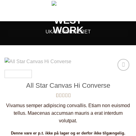
Fortsæt
til
indhold
UKATEGORISERET
Add to
wishlist
All Star Canvas Hi Converse
Bedømt
3
Vivamus semper adipiscing convallis. Etiam non euismod
som
4.33
ud af 5
tellus. Maecenas accumsan mauris a erat interdum
baseret på
volutpat.
kundebedømmelser
Denne vare er p.t. ikke på lager og er derfor ikke tilgængelig.