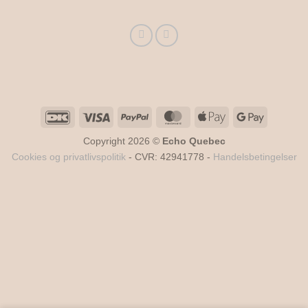
DanKort
Visa
PayPal
MasterCard
Apple
Google
Pay
Pay
Copyright 2026 ©
Echo Quebec
Cookies og privatlivspolitik
- CVR: 42941778 -
Handelsbetingelser